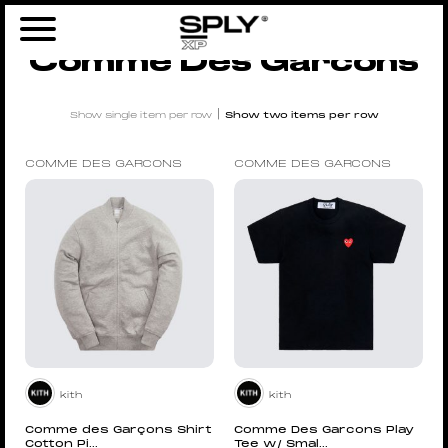
Home
/
Brands
/ Comme Des Garcons
Comme Des Garcons
|
Show single item per row
Show two items per row
COMME DES GARCONS
COMME DES GARCONS
kith
kith
Comme des Garçons Shirt
Comme Des Garcons Play
Cotton Pi...
Tee w/ Smal...